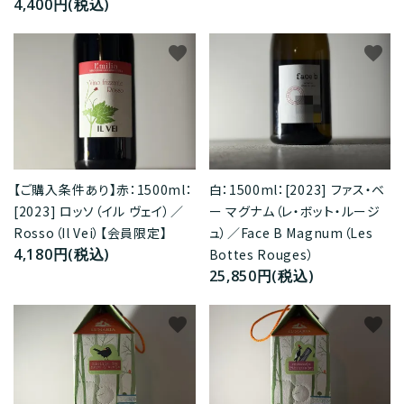
4,400円(税込)
favorite
favorite
【ご購入条件あり】赤：1500ml：
白：1500ml：[2023] ファス・ベ
[2023] ロッソ（イル ヴェイ）／
ー マグナム（レ・ボット・ルージ
Rosso（Il Vei）【会員限定】
ュ）／Face B Magnum（Les
4,180円(税込)
Bottes Rouges）
25,850円(税込)
favorite
favorite