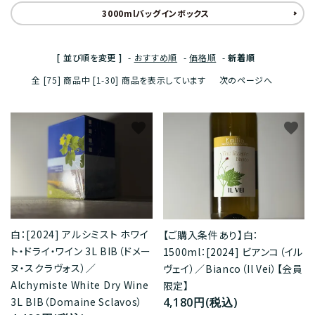
3000mlバッグインボックス
[ 並び順を変更 ]
-
おすすめ順
-
価格順
-
新着順
全 [75] 商品中 [1-30] 商品を表示しています
次のページへ
favorite
favorite
白：[2024] アルシミスト ホワイ
【ご購入条件あり】白：
ト・ドライ・ワイン 3L BIB（ドメー
1500ml：[2024] ビアンコ（イル
ヌ・スクラヴォス）／
ヴェイ）／Bianco（Il Vei）【会員
Alchymiste White Dry Wine
限定】
4,180円(税込)
3L BIB（Domaine Sclavos）