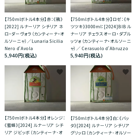
【750mlボトル4本分】ロゼ：《キ
【750mlボトル4本分】赤：《鴉》
ツツキ》3000ml：[2024]BIB ル
[2022] ルナーリア シチリア ネ
ナーリア チェラスオーロ・ダブル
ロ・ダーヴォラ（カンティーナ・オ
ッツォ（カンティーナ・オルソーニ
ルソーニャ）／Lunaria Sicilia
ャ）／ Cerasuolo d'Abruzzo
Nero d’Avola
5,940円(税込)
5,940円(税込)
favorite
favorite
【750mlボトル4本分】オレンジ：
【750mlボトル4本分】白：《バッ
《蜜蜂》[2024] ルナーリア シチ
タ》[2024] ルナーリア シチリア
リア ジビッボ（カンティーナ･オ
グリッロ（カンティーナ･オルソー