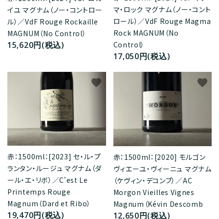
マ・ロック マグナム（ノー・コント
イユ マグナム（ノー・コントロー
ロール）／VdF Rouge Magma
ル）／VdF Rouge Rockaille
Rock MAGNUM（No
MAGNUM（No Control）
15,620円(税込)
Control）
17,050円(税込)
favorite
favorite
赤：1500ml：[2023] セ・ル・プ
赤：1500ml：[2020] モルゴン
ランタン・ルージュ マグナム（ダ
ヴィエーユ・ヴィーニュ マグナム
ール・エ・リボ）／C'est Le
（ケヴィン・デコンブ）／AC
Printemps Rouge
Morgon Vieilles Vignes
Magnum（Dard et Ribo）
Magnum（Kévin Descomb
19,470円(税込)
12,650円(税込)