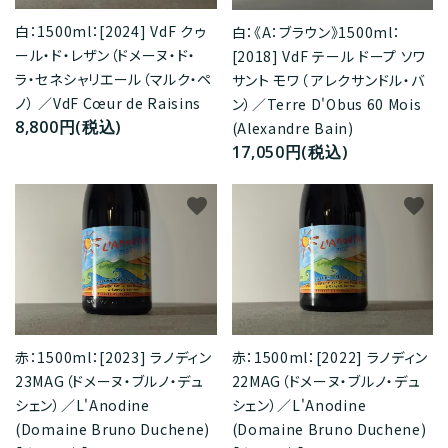
白：1500ml：[2024] VdF クゥ
白：《A：ブラウン》1500ml：
ール・ド・レザン（ドメーヌ・ド・
[2018] VdF テール ドープ ソワ
ラ・セネシャリエール（マルク・ペ
サント モワ（ アレクサンドル・バ
ノ） ／VdF Cœur de Raisins
ン）／Terre D'Obus 60 Mois
8,800円(税込)
(Alexandre Bain)
17,050円(税込)
favorite
favorite
赤：1500ml：[2023] ラノディン
赤：1500ml：[2022] ラノディン
23MAG（ドメーヌ・ブルノ・デュ
22MAG（ドメーヌ・ブルノ・デュ
シェン）／L'Anodine
シェン）／L'Anodine
(Domaine Bruno Duchene)
(Domaine Bruno Duchene)