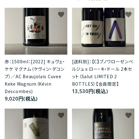
favorite
favorite
赤：1500ml：[2022] キュヴェ・
[送料別]：【C】ブノワローゼンベ
ケケ マグナム（ケヴィン・デコン
ルジュ x ロー・キ・ドール 2本セ
ブ）／AC Beaujolais Cuvee
ット（Salut LIMITED 2
Keke Magnum（Kévin
BOTTLES）【会員限定】
13,530円(税込)
Descombes)
9,020円(税込)
favorite
favorite