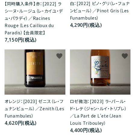
白：[2022] ピノ・グリ（レ・フュナ
【同時購入条件】赤：[2022] ラ
ンビュール）／Pinot Gris（Les
シーヌ・ルージュ（レ・カイユ・デ
Funambules）
ュ・パラディ）／Racines
4,290円(税込)
Rouge（Les Cailloux du
Paradis）【会員限定】
7,150円(税込)
favorite
favorite
オレンジ：[2023] ゼニス（レ・フ
ロゼ微泡：[2023] ラ・パール・
ュナンビュール）／Zenith（Les
ド・レテ（ジャン・ルイ・トリブレ）
Funambules）
／La Part de L'ete（Jean
4,620円(税込)
Louis Tribouley）
4,400円(税込)