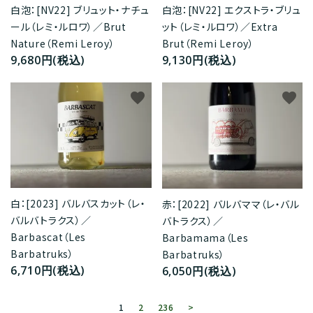
白泡：[NV22] ブリュット・ナチュ
白泡：[NV22] エクストラ・ブリュ
ール（レミ・ルロワ）／Brut
ット（レミ・ルロワ）／Extra
Nature（Remi Leroy）
Brut（Remi Leroy）
9,680円(税込)
9,130円(税込)
favorite
favorite
白：[2023] バルバスカット（レ・
赤：[2022] バルバママ（レ・バル
バルバトラクス）／
バトラクス）／
Barbascat（Les
Barbamama（Les
Barbatruks）
Barbatruks）
6,710円(税込)
6,050円(税込)
1
2
236
>