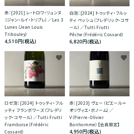
赤：[2021] レ・トロワ・リュンヌ
白泡：[2024] トゥッティ・フルッ
（ジャン・ルイ・トリブレ）／Les 3
ティ ペッシュ（フレデリック・コサ
Lunes（Jean Louis
ール）／Tutti Frutti
Tribouley）
Pêche（Frédéric Cossard）
4,510円(税込)
6,820円(税込)
favorite
favorite
ロゼ泡：[2024] トゥッティ・フル
赤：[2023] ヴェー（ピエール＝
ッティ フランボワーズ（フレデリ
オリヴィエ・ボノーム）／
ック・コサール）／Tutti Frutti
V（Pierre-Olivier
Framboise（Frédéric
Bonhomme）【会員限定】
4,950円(税込)
Cossard）