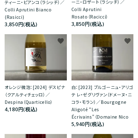
ーニ・ロザート（ラシッチ）／
ティーニ・ビアンコ（ラシッチ）／
Colli Aprutini
Colli Aprutini Bianco
Rosato（Racicci）
(Rasicci)
3,850円(税込)
3,850円(税込)
favorite
favorite
オレンジ微泡：[2024] デスピナ
白：[2023] ブルゴーニュ・アリゴ
（クアルティチェッロ）／
テ レ・ゼグリヴァン（ドメーヌ・ニ
Despina（Quarticello）
コラ・モラン）／Bourgogne
4,180円(税込)
Aligoté “Les
Écrivains”（Domaine Nico
5,940円(税込)