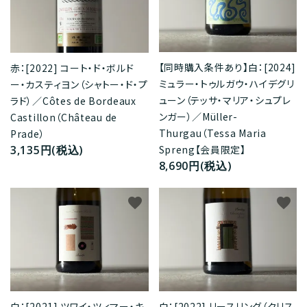
【同時購入条件あり】白：[2024]
赤：[2022] コート・ド・ボルド
ミュラー・トゥルガウ・ハイデグリ
ー・カスティヨン（シャトー・ド・プ
ューン（テッサ・マリア・シュプレ
ラド）／Côtes de Bordeaux
ンガー）／Müller-
Castillon（Château de
Thurgau（Tessa Maria
Prade）
3,135円(税込)
Spreng【会員限定】
8,690円(税込)
favorite
favorite
白：[2021] ツワイ・ツィマー・キ
白：[2022] リースリング（クリス