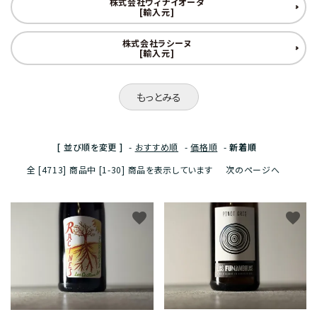
株式会社ヴィナイオータ
[輸入元]
株式会社ラシーヌ
[輸入元]
もっとみる
[ 並び順を変更 ]
-
おすすめ順
-
価格順
-
新着順
全 [4713] 商品中 [1-30] 商品を表示しています
次のページへ
favorite
favorite