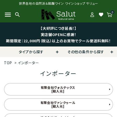
世界各地の自然派＆銘醸ワイン ワインショップ サリュー
0
menu
search
favorite
【大好評につき延長！】
実店舗OPENに感謝！
期間限定：22,000円（税込）以上のお買物でクール便送料無料！
タイプから探す
その他の条件から探す
TOP
>
インポーター
インポーター
有限会社ヴォルテックス
[輸入元]
有限会社ヴァンクゥール
[輸入元]