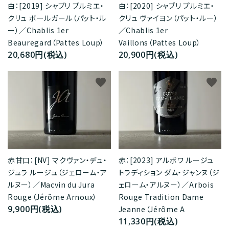
白：[2020] シャブリ プルミエ・
白：[2019] シャブリ プルミエ・
クリュ ヴァイヨン（パット・ルー）
クリュ ボールガール（パット・ル
／Chablis 1er
ー）／Chablis 1er
Vaillons（Pattes Loup）
Beauregard（Pattes Loup）
20,900円(税込)
20,680円(税込)
favorite
favorite
赤甘口：[NV] マクヴァン・デュ・
赤：[2023] アルボワ ルージュ
ジュラ ルージュ（ジェローム・ア
トラディション ダム・ジャンヌ（ジ
ルヌー）／Macvin du Jura
ェローム・アルヌー）／Arbois
Rouge（Jérôme Arnoux）
Rouge Tradition Dame
9,900円(税込)
Jeanne（Jérôme A
11,330円(税込)