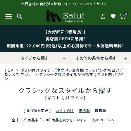
世界各地の自然派＆銘醸ワイン ワインショップ サリュー
0
menu
search
favorite
【大好評につき延長！】
実店舗OPENに感謝！
期間限定：22,000円（税込）以上のお買物でクール便送料無料！
タイプから探す
その他の条件から探す
TOP
>
ギフト向けワイン
ご注文時、備考欄にラッピング希望とご
指示ください。
>
クラシックなスタイルから探す
[ギフト向けワイ
ン]
クラシックなスタイルから探す
[ギフト向けワイン]
[ 並び順を変更 ]
-
おすすめ順
-
価格順
-
新着順
全 [152] 商品中 [1-30] 商品を表示しています
次のページへ