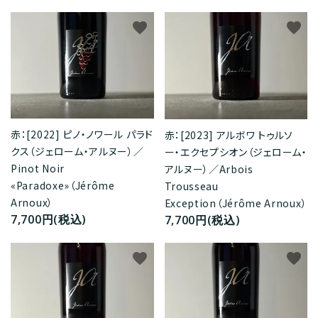
favorite
favorite
赤：[2022] ピノ・ノワール パラド
赤：[2023] アルボワ トゥルソ
クス（ジェローム・アルヌー）／
ー・エクセプシオン（ジェローム・
Pinot Noir
アルヌー）／Arbois
«Paradoxe»（Jérôme
Trousseau
Arnoux）
Exception（Jérôme Arnoux）
7,700円(税込)
7,700円(税込)
favorite
favorite