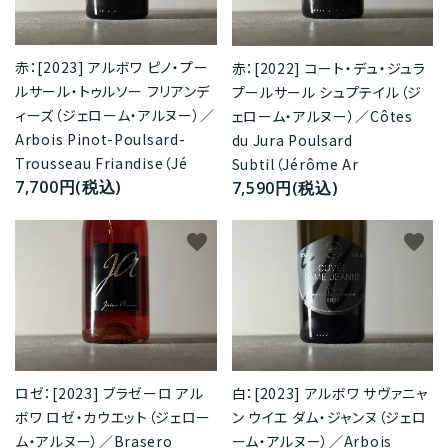
赤：[2023] アルボワ ピノ・プー
赤：[2022] コート・デュ・ジュラ
ルサール・トゥルソー フリアンデ
プールサール シュプテイル（ジ
ィーズ（ジェローム・アルヌー）／
ェローム・アルヌー）／Côtes
Arbois Pinot-Poulsard-
du Jura Poulsard
Trousseau Friandise（Jé
Subtil（Jérôme Ar
7,700円(税込)
7,590円(税込)
favorite
favorite
ロゼ：[2023] ブラゼーロ アル
白：[2023] アルボワ サヴァニャ
ボワ ロゼ・カウエット（ジェロー
ン ウイエ ダム・ジャンヌ（ジェロ
ム・アルヌー）／Brasero
ーム・アルヌー）／Arbois