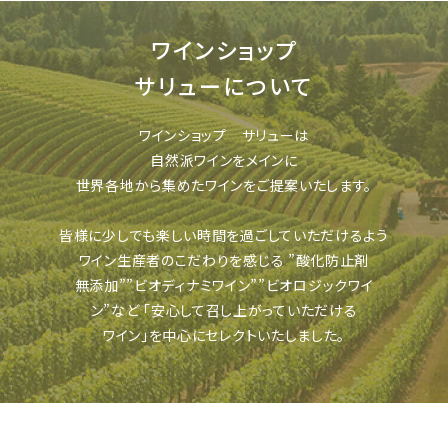
ワインショップ
サリューについて
ワインショップ サリューは
自然派ワインをメインに
世界各地から集めたワインをご提案いたします。
皆様に少しでも楽しい時間を過ごしていただけるよう
ワイン生産者のこだわりを感じる
”酸化防止剤
無添加””ビオディナミワイン””ビオロジックワイ
ン”など
「安心して召し上がっていただける
ワイン」を中心にセレクトいたしました。