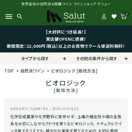
世界各地の自然派＆銘醸ワイン ワインショップ サリュー
0
menu
search
favorite
【大好評につき延長！】
実店舗OPENに感謝！
期間限定：22,000円（税込）以上のお買物でクール便送料無料！
タイプから探す
その他の条件から探す
TOP
>
自然派ワイン
>
ビオロジック
[栽培方法]
ビオロジック
[栽培方法]
ORGANIC FARMING / BIOLOGIQUE
化学合成農薬や化学肥料に依存せず、 土壌の健全性や畑の生態
系を大切にしながらブドウを育てるビオロジック。 ナチュラルワイ
ンを考えるうえでも、健やかな果実を育てるための 大切な栽培