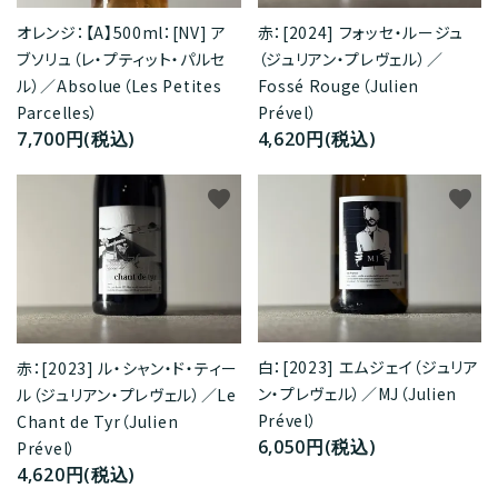
オレンジ：【A】500ml：[NV] ア
赤：[2024] フォッセ・ルージュ
ブソリュ（レ・プティット・パルセ
（ジュリアン・プレヴェル）／
ル）／Absolue（Les Petites
Fossé Rouge（Julien
Parcelles）
Prével）
7,700円(税込)
4,620円(税込)
favorite
favorite
白：[2023] エムジェイ（ジュリア
赤：[2023] ル・シャン・ド・ティー
ン・プレヴェル）／MJ（Julien
ル（ジュリアン・プレヴェル）／Le
Prével）
Chant de Tyr（Julien
6,050円(税込)
Prével）
4,620円(税込)