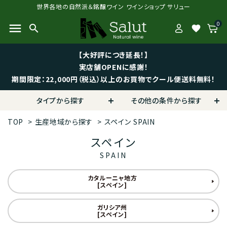
世界各地の自然派＆銘醸ワイン ワインショップ サリュー
0
menu
search
favorite
【大好評につき延長！】
実店舗OPENに感謝！
期間限定：22,000円（税込）以上のお買物でクール便送料無料！
タイプから探す
その他の条件から探す
TOP
>
生産地域から探す
>
スペイン
SPAIN
スペイン
SPAIN
カタルーニャ地方
[スペイン]
ガリシア州
[スペイン]