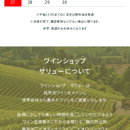
27
28
29
30
※午後13:00までのご注文は原則当日発送
※決済の完了、確認事項などがない場合に限ります。
赤字：発送のみお休みとなります
ワインショップ
サリューについて
ワインショップ サリューは
自然派ワインをメインに
世界各地から集めたワインをご提案いたします。
皆様に少しでも楽しい時間を過ごしていただけるよう
ワイン生産者のこだわりを感じる
”酸化防止剤
無添加””ビオディナミワイン””ビオロジックワイ