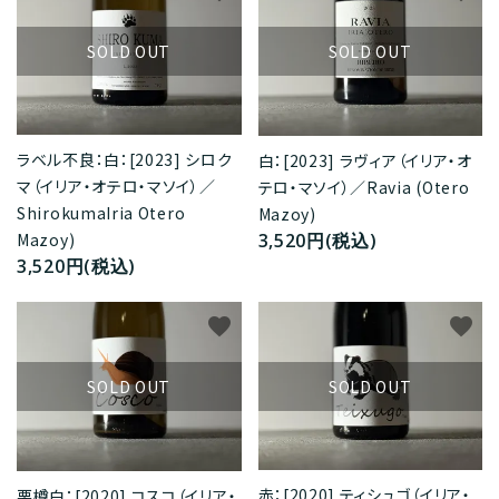
SOLD OUT
SOLD OUT
ラベル不良：白：[2023] シロク
白：[2023] ラヴィア（イリア・オ
マ（イリア・オテロ・マソイ）／
テロ・マソイ）／Ravia (Otero
ShirokumaIria Otero
Mazoy)
3,520円(税込)
Mazoy)
3,520円(税込)
favorite
favorite
SOLD OUT
SOLD OUT
赤：[2020] ティシュゴ（イリア・
栗樽白：[2020] コスコ（イリア・