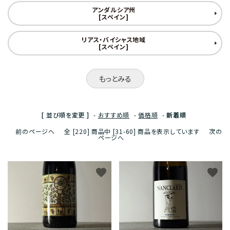
アンダルシア州
[スペイン]
リアス・バイシャス地域
[スペイン]
もっとみる
[ 並び順を変更 ]
-
おすすめ順
-
価格順
-
新着順
前のページへ
全 [220] 商品中 [31-60] 商品を表示しています
次の
ページへ
favorite
favorite