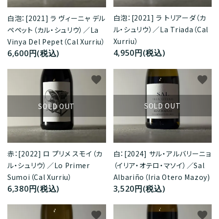
白泡：[2021] ラ トリアーダ（カ
白泡：[2021] ラ ヴィーニャ デル
ル・シュリウ）／La Triada（Cal
ペペット（カル・シュリウ）／La
Xurriu）
Vinya Del Pepet（Cal Xurriu）
4,950円(税込)
6,600円(税込)
favorite
favorite
SOLD OUT
SOLD OUT
白：[2024] サル・アルバリーニョ
赤：[2022] ロ プリメ スモイ（カ
（イリア・オテロ・マソイ）／Sal
ル・シュリウ）／Lo Primer
Albariño（Iria Otero Mazoy)
Sumoi（Cal Xurriu）
3,520円(税込)
6,380円(税込)
favorite
favorite