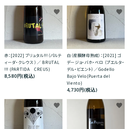
favorite
favorite
赤：[2022] ブリュタル!!!（パルテ
白（産膜酵母熟成）：[2021] ゴ
ィーダ・クレウス ）／ BRUTAL
デージョ・バホ・ベロ （プエルタ・
!!! (PARTIDA CREUS)
デル・ビエント）／Godello
8,580円(税込)
Bajo Velo(Puerta del
Viento)
4,730円(税込)
favorite
favorite