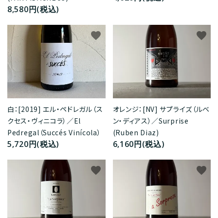
8,580円(税込)
favorite
favorite
白：[2019] エル・ペドレガル（ス
オレンジ：[NV] サプライズ（ルベ
クセス・ヴィニコラ）／El
ン・ディアス）／Surprise
Pedregal（Succés Vinícola）
(Ruben Diaz)
5,720円(税込)
6,160円(税込)
favorite
favorite