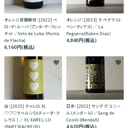
オレンジ：[2023] ラ ペゲラ（ル
オレンジ産膜酵母：[2022] ベ
ベン・ディアス）／ La
ロ・デ・ルーバ（プンタ・デ・フレッ
Peguera(Ruben Diaz)
チャ）／Velo de Luba (Punta
4,840円(税込)
de Flecha)
6,160円(税込)
favorite
favorite
白：[2022] チャレロ XL
【】赤：[2022] サング デ コニー
♡♡♡ラベル（パルティーダ・ク
ル（メンダール）／Sang de
レウス ）／ XL XAREL-LO
Conill (Mendall)
4,620円(税込)
(PARTIDACREUS)