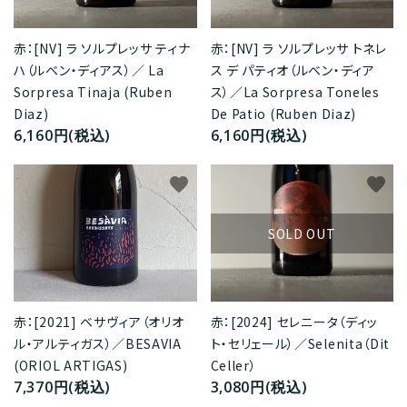
赤：[NV] ラ ソルプレッサ ティナ
赤：[NV] ラ ソルプレッサ トネレ
ハ（ルベン・ディアス）／ La
ス デ パティオ（ルベン・ディア
Sorpresa Tinaja (Ruben
ス）／La Sorpresa Toneles
Diaz)
De Patio (Ruben Diaz)
6,160円(税込)
6,160円(税込)
favorite
favorite
SOLD OUT
赤：[2021] ベサヴィア（オリオ
赤：[2024] セレニータ（ディッ
ル・アルティガス）／BESAVIA
ト・セリェール）／Selenita（Dit
(ORIOL ARTIGAS)
Celler）
7,370円(税込)
3,080円(税込)