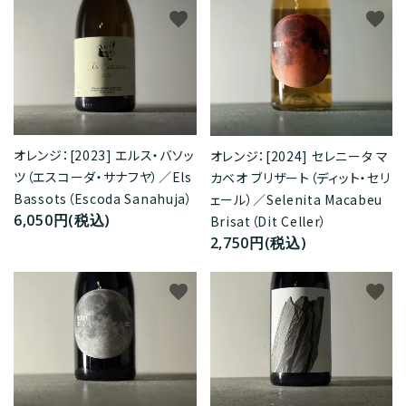
favorite
favorite
オレンジ：[2023] エルス・バソッ
オレンジ：[2024] セレニータ マ
ツ（エスコーダ・サナフヤ）／Els
カベオ ブリザート（ディット・セリ
Bassots（Escoda Sanahuja）
ェール）／Selenita Macabeu
6,050円(税込)
Brisat（Dit Celler）
2,750円(税込)
favorite
favorite