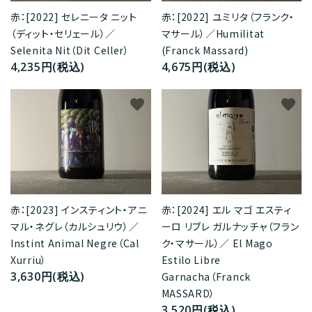
赤：[2022] セレニータ ニット
赤：[2022] ユミリタ（フランク・
（ディット・セリェール）／
マサール）／Humilitat
Selenita Nit（Dit Celler）
(Franck Massard)
4,235円(税込)
4,675円(税込)
favorite
favorite
赤：[2023] インスティント・アニ
赤：[2024] エル マゴ エスティ
マル・ネグレ（カルシュリウ）／
ーロ リブレ ガルナッチャ（フラン
Instint Animal Negre（Cal
ク・マサール）／ El Mago
Xurriu）
Estilo Libre
3,630円(税込)
Garnacha（Franck
MASSARD）
3,520円(税込)