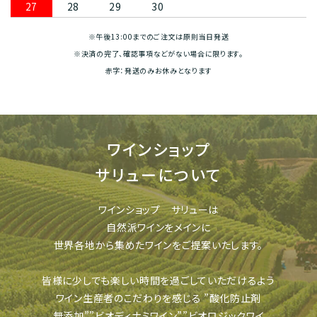
27
28
29
30
※午後13:00までのご注文は原則当日発送
※決済の完了、確認事項などがない場合に限ります。
赤字：発送のみお休みとなります
ワインショップ
サリューについて
ワインショップ サリューは
自然派ワインをメインに
世界各地から集めたワインをご提案いたします。
皆様に少しでも楽しい時間を過ごしていただけるよう
ワイン生産者のこだわりを感じる
”酸化防止剤
無添加””ビオディナミワイン””ビオロジックワイ