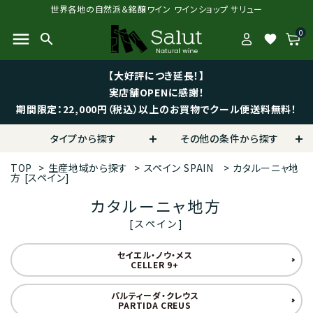
世界各地の自然派＆銘醸ワイン ワインショップ サリュー
0
menu
search
favorite
【大好評につき延長！】
実店舗OPENに感謝！
期間限定：22,000円（税込）以上のお買物でクール便送料無料！
タイプから探す
その他の条件から探す
TOP
>
生産地域から探す
>
スペイン
SPAIN
>
カタルーニャ地
方
[スペイン]
カタルーニャ地方
[スペイン]
セイエル・ノウ・メス
CELLER 9+
パルティーダ・クレウス
PARTIDA CREUS