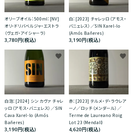
オリーブオイル：500ml：[NV]
白：[2023] チャレッロ（アモス・
オリ・ドリバベルジャ・エストラ
バニェレス）／SIN Xarel-lo
（ヴェガ・アイシャーラ）
(Amós Bañeres)
3,780円(税込)
3,190円(税込)
favorite
favorite
赤：[2023] テルメ・デ・ラウレア
白泡：[2024] シン カヴァ チャレ
ーノ／ロッチ（メンダール）／
ッロ（アモス・バニェレス）／SIN
Terme de Laureano Roig
Cava Xarel-lo (Amós
Lot 23（Mendall）
Bañeres)
4,620円(税込)
3,190円(税込)