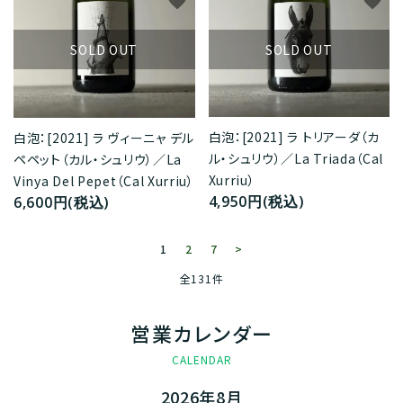
favorite
favorite
SOLD OUT
SOLD OUT
白泡：[2021] ラ トリアーダ（カ
白泡：[2021] ラ ヴィーニャ デル
ル・シュリウ）／La Triada（Cal
ペペット（カル・シュリウ）／La
Xurriu）
Vinya Del Pepet（Cal Xurriu）
4,950円(税込)
6,600円(税込)
1
2
7
>
全131件
営業カレンダー
CALENDAR
2026年8月