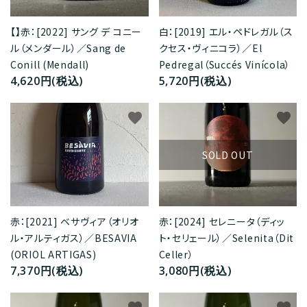
【】赤：[2022] サング デ コニー
白：[2019] エル・ペドレガル（ス
ル（メンダール）／Sang de
クセス・ヴィニコラ）／El
Conill (Mendall)
Pedregal（Succés Vinícola）
4,620円(税込)
5,720円(税込)
favorite
favorite
SOLD OUT
赤：[2021] ベサヴィア（オリオ
赤：[2024] セレニータ（ディッ
ル・アルティガス）／BESAVIA
ト・セリェール）／Selenita（Dit
(ORIOL ARTIGAS)
Celler）
7,370円(税込)
3,080円(税込)