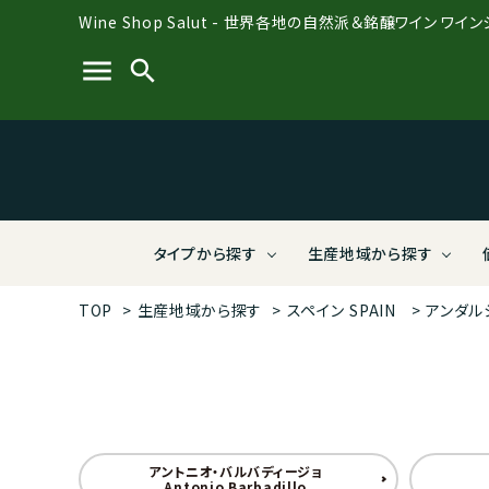
Wine Shop Salut - 世界各地の自然派＆銘醸ワイン ワイ
menu
search
タイプから探す
生産地域から探す
TOP
>
生産地域から探す
>
スペイン
SPAIN
>
アンダル
Salut PREMIUM BOTTLES【送料無
全て
全て
全て
全て
全て
全て
Salut
フラン
会員様
ビオデ
有限会
結婚祝
料】（定番ワイン）
料】（限
ポルトガル
3,000～3,999円
酸化防止剤無添加
株式会社ラシーヌ
ジョー
4,000
オーガ
ディオ
スパークリング＆微発泡
赤ワイ
アントニオ・バルバディージョ
南アフリカ
7,000～7,999円
株式会社VIVIT
ルーマ
8,000
アフリ
Antonio Barbadillo