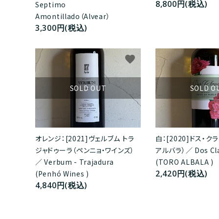
8,800円(税込)
Septimo
Amontillado（Alvear）
3,300円(税込)
favorite
SOLD OUT
SOLD O
オレンジ：[2021]ヴェルブム トラ
白：[2020]ドス・ク
ジャドゥーラ（ペンニョ・ワインズ）
アルバラ）／ Dos Cla
／ Verbum - Trajadura
(TORO ALBALA )
2,420円(税込)
(Penhó Wines )
4,840円(税込)