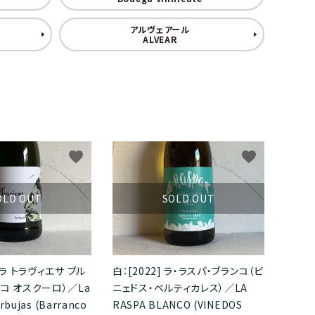
マグナムサイズ（1500ml以上のボトル）
アルヴェアール
ニュージーランド
株式会社SOU
ALVEAR
tc
ビール
スロヴァキア
有限会社小川正見＆Co.
株式会社ラヴニール
favorite
favorite
株式会社ヌーヴェルセレクション
OLD OUT
SOLD OUT
株式会社kpオーチャード
（株）エイ・ダヴリュー・エイ
]ラ トラヴィエサ ブル
白：[2022] ラ・ラスパ・ブランコ（ビ
コ オスクーロ）／La
ニェドス・ベルティカレス）／LA
Entre 2 vins
rbujas (Barranco
RASPA BLANCO (VINEDOS