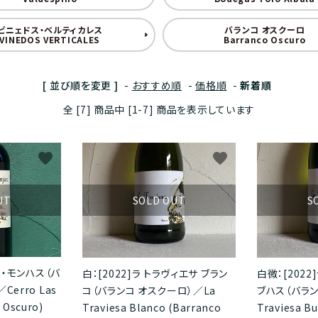
ン
甘口ワイン
ビニェドス・ベルティカレス
バランコ オスクーロ
ェニア
社W
30,000円以上
日本
eVino
VINEDOS VERTICALES
Barranco Oscuro
ー
ブランデー/ジン/オード・ヴィーe
ャーフロムネイチャー
ハンガリー
テラヴェール株式会社
[ 並び順を変更 ]
-
おすすめ順
-
価格順
-
新着順
ジュース
全 [7] 商品中 [1-7] 商品を表示しています
社日本グランド・シャンパーニュ
ギリシャ
株式会社オルヴォー
favorite
favorite
社ラフィネ
株式会社ヴィントナーズ
UT
SOLD OUT
S
社ラ・グリュー
recife celler V
社Amz
be good friend
ス・モンハス（バ
白：[2022]ラ トラヴィエサ ブラン
白微：[2022
erro Las
コ（バランコ オスクーロ）／La
ブハス（バラン
社モトックス
Vin Du Mi
 Oscuro)
Traviesa Blanco (Barranco
Traviesa Bu