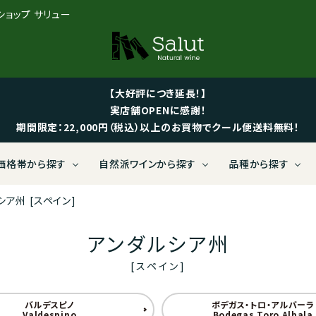
ンショップ サリュー
【大好評につき延長！】
実店舗OPENに感謝！
期間限定：22,000円（税込）以上のお買物でクール便送料無料！
価格帯から探す
自然派ワインから探す
品種から探す
シア州
[スペイン]
 LIMITED BOTTLES【送料無
ス
限定【特価ワイン】
ィナミ
社ヴォルテックス
い向けから探す
黒ぶどう
Salut LIMITED BOTTLES
イタリア
1,000～1,999円
ビオロジック
有限会社ヴァンクゥール
可愛いラベルから探す
白ぶど
定ワイン）
途】（限定ワイン）
アンダルシア州
ジア（グルジア）
～4,999円
ニック
ニー株式会社
ドイツ
5,000～5,999円
サステーナブル農法
日仏商事株式会社
[スペイン]
ン
白ワイン
バルデスピノ
ボデガス・トロ・アルバーラ
ニア
～8,999円
カンブラザーズ
ビーガンワイン
オーストラリア
9,000～9,999円
en velo
Valdespino
Bodegas Toro Albala