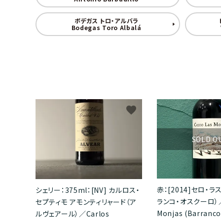
オレンジワイン
黄ワイ
ボデガス トロ・アルバラ
アルゼンチン
BMO株式会社
スロヴ
株式会
Bodegas Toro Albalá
シードルetc（その他果実酒）
シェリ
スウェーデン
有限会社円山屋今村昇平商店
チェコ
トレジ
梅酒
arcolina
株式会
favorite
株式会社サンフォニー
株式会
SOLD O
株式会社ノンナアンドシディ
株式会
LE ONE株式会社
株式会
赤：[2014]セロ・ラ
シェリー：375ml：[NV] カルロス・
ランコ・オスクーロ）／C
セプティモ アモンティリャード（ア
クラインアバワイン
株式会
Monjas (Barranco
ルヴェアール）／Carlos