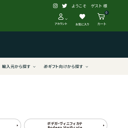
ようこそ ゲスト 様
0
favorite
カート
アカウント
お気に入り
輸入元から探す
🎁ギフト向けから探す
【送料別
う
新入荷・再入荷
スペイン
2,000～2,999円
リュット/リゾネ（減農薬）
株式会社ヴィナイオータ
クラシックなスタイルから探す
ブルガリア
6,000～6,999円
有機農法
野村ユニソン株式会社
ロゼワイン
ボデガ・ヴィニフィカテ
アメリカ
10,000～29,999円
（株）相模屋本店
Bodega Vinificate