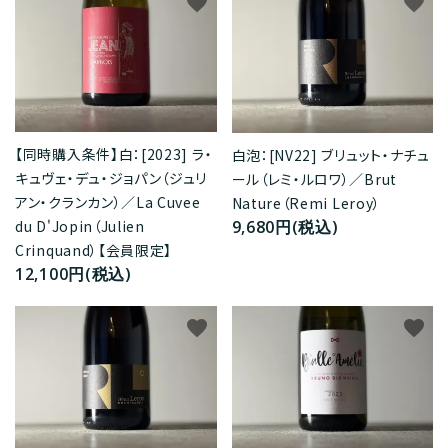
favorite
favorite
【同時購入条件】白：[2023] ラ・
白泡：[NV22] ブリュット・ナチュ
キュヴェ・デュ・ジョパン（ジュリ
ール（レミ・ルロワ）／Brut
アン・クランカン）／La Cuvee
Nature（Remi Leroy）
9,680円(税込)
du D'Jopin（Julien
Crinquand）【会員限定】
12,100円(税込)
favorite
favorite