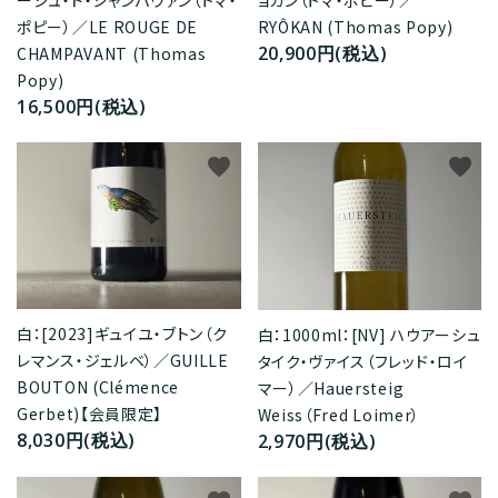
ョカン（トマ・ポピー）／
ポピー）／LE ROUGE DE
RYÔKAN (Thomas Popy)
20,900円(税込)
CHAMPAVANT (Thomas
Popy)
16,500円(税込)
favorite
favorite
白：[2023]ギュイユ・ブトン（ク
白：1000ml：[NV] ハウアーシュ
レマンス・ジェルベ）／GUILLE
タイク・ヴァイス（フレッド・ロイ
BOUTON (Clémence
マー）／Hauersteig
Gerbet)【会員限定】
Weiss（Fred Loimer）
8,030円(税込)
2,970円(税込)