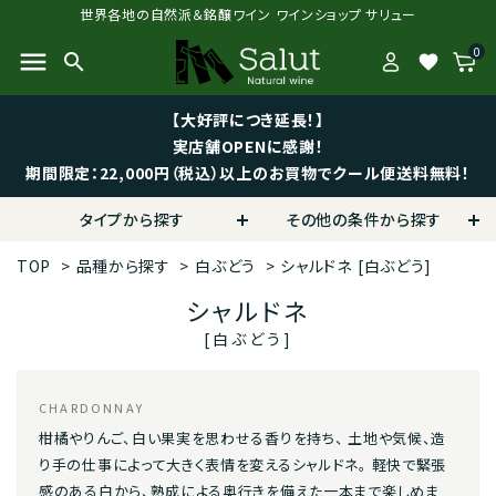
世界各地の自然派＆銘醸ワイン ワインショップ サリュー
0
menu
search
favorite
【大好評につき延長！】
実店舗OPENに感謝！
期間限定：22,000円（税込）以上のお買物でクール便送料無料！
タイプから探す
その他の条件から探す
TOP
>
品種から探す
>
白ぶどう
>
シャルドネ
[白ぶどう]
シャルドネ
[白ぶどう]
CHARDONNAY
柑橘やりんご、白い果実を思わせる香りを持ち、 土地や気候、造
り手の仕事によって大きく表情を変えるシャルドネ。 軽快で緊張
感のある白から、熟成による奥行きを備えた一本まで楽しめま