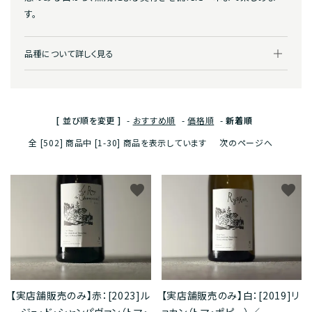
す。
品種について詳しく見る
[ 並び順を変更 ]
-
おすすめ順
-
価格順
-
新着順
全 [502] 商品中 [1-30] 商品を表示しています
次のページへ
favorite
favorite
【実店舗販売のみ】赤：[2023]ル
【実店舗販売のみ】白：[2019]リ
ージュ・ド・シャンパヴァン（トマ・