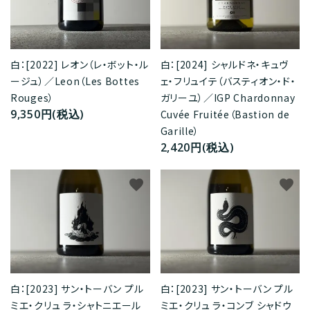
白：[2022] レオン（レ・ボット・ル
白：[2024] シャルドネ・キュヴ
ージュ）／Leon（Les Bottes
ェ・フリュイテ（バスティオン・ド・
Rouges）
ガリーユ）／IGP Chardonnay
9,350円(税込)
Cuvée Fruitée（Bastion de
Garille）
2,420円(税込)
favorite
favorite
白：[2023] サン・トーバン プル
白：[2023] サン・トーバン プル
ミエ・クリュ ラ・シャトニエール
ミエ・クリュ ラ・コンブ シャドウ