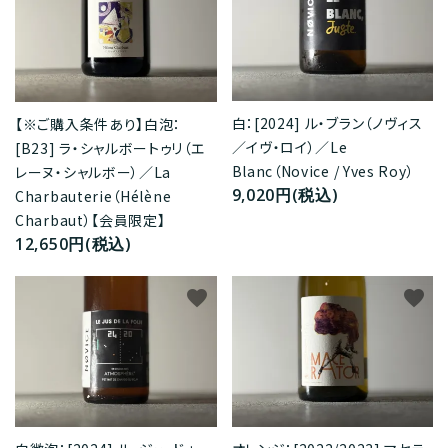
白：[2024] ル・ブラン（ノヴィス
【※ご購入条件あり】白泡：
／イヴ・ロイ）／Le
[B23] ラ・シャルボートゥリ（エ
Blanc（Novice / Yves Roy）
レーヌ・シャルボー）／La
9,020円(税込)
Charbauterie（Hélène
Charbaut）【会員限定】
12,650円(税込)
favorite
favorite