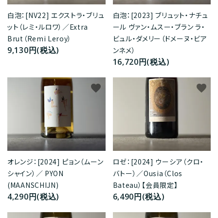
白泡：[2023] ブリュット・ナチュ
白泡：[NV22] エクストラ・ブリュ
ール ヴァン・ムスー・ブラン ラ・
ット（レミ・ルロワ）／Extra
ビュル・ダメリー（ドメーヌ・ビア
Brut（Remi Leroy）
9,130円(税込)
ンネメ）
16,720円(税込)
favorite
favorite
ロゼ：[2024] ウーシア（クロ・
オレンジ：[2024] ピョン（ムーン
バトー）／Ousia（Clos
シャイン）／ PYON
Bateau）【会員限定】
(MAANSCHIJN)
6,490円(税込)
4,290円(税込)