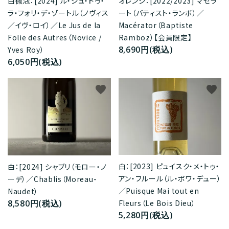
白微泡：[2024] ル・ジュ・ドゥ・
オレンジ：[2022/2023] マセラ
ラ・フォリ・デ・ゾートル（ノヴィス
ート（バティスト・ランボ）／
／イヴ・ロイ）／Le Jus de la
Macérator（Baptiste
Folie des Autres（Novice /
Ramboz）【会員限定】
8,690円(税込)
Yves Roy）
6,050円(税込)
favorite
favorite
白：[2023] ピュイスク・メ・トゥ・
白：[2024] シャブリ（モロー・ノ
アン・フルール（ル・ボワ・デュー）
ーデ）／Chablis（Moreau-
／Puisque Mai tout en
Naudet）
8,580円(税込)
Fleurs（Le Bois Dieu）
5,280円(税込)