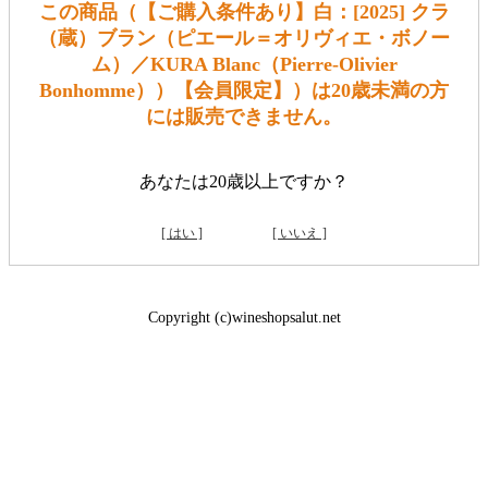
この商品（【ご購入条件あり】白：[2025] クラ
（蔵）ブラン（ピエール＝オリヴィエ・ボノー
ム）／KURA Blanc（Pierre-Olivier
Bonhomme））【会員限定】）は20歳未満の方
には販売できません。
あなたは20歳以上ですか？
[ はい ]
[ いいえ ]
Copyright (c)wineshopsalut.net