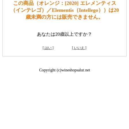
この商品（オレンジ：[2020] エレメンティス
（インテレゴ）／Elementis（Intellego））は20
歳未満の方には販売できません。
あなたは20歳以上ですか？
[ はい ]
[ いいえ ]
Copyright (c)wineshopsalut.net