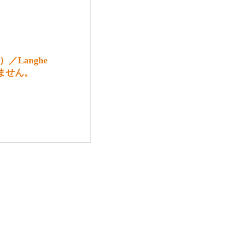
／Langhe
きません。