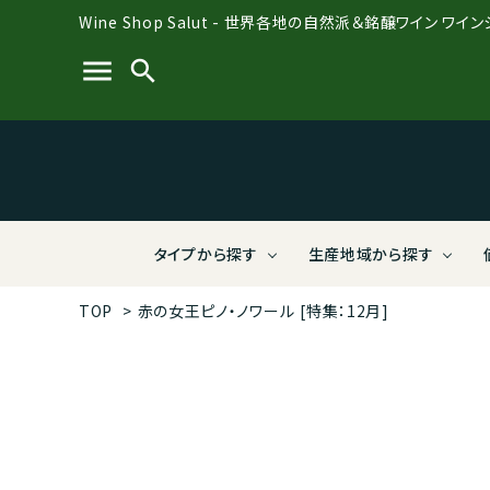
Wine Shop Salut - 世界各地の自然派＆銘醸ワイン ワイ
menu
search
タイプから探す
生産地域から探す
TOP
>
赤の女王ピノ・ノワール
[特集：12月]
Salut PREMIUM BOTTLES【送料無
全て
全て
全て
全て
全て
全て
Salut
フラン
会員様
ビオデ
有限会
結婚祝
料】（定番ワイン）
料】（限
ポルトガル
3,000～3,999円
酸化防止剤無添加
株式会社ラシーヌ
ジョー
4,000
オーガ
ディオ
スパークリング＆微発泡
赤ワイ
南アフリカ
7,000～7,999円
株式会社VIVIT
ルーマ
8,000
アフリ