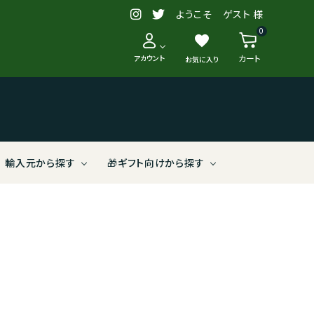
ようこそ ゲスト 様
0
favorite
カート
アカウント
お気に入り
輸入元から探す
🎁ギフト向けから探す
【送料別
う
新入荷・再入荷
スペイン
2,000～2,999円
リュット/リゾネ（減農薬）
株式会社ヴィナイオータ
クラシックなスタイルから探す
ブルガリア
6,000～6,999円
有機農法
野村ユニソン株式会社
ロゼワイン
アメリカ
10,000～29,999円
（株）相模屋本店