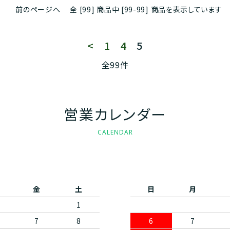
ン
甘口ワイン
前のページへ
全 [99] 商品中 [99-99] 商品を表示しています
ェニア
社W
30,000円以上
日本
eVino
ー
ブランデー/ジン/オード・ヴィーe
<
1
4
5
ャーフロムネイチャー
ハンガリー
テラヴェール株式会社
全99件
ジュース
社日本グランド・シャンパーニュ
ギリシャ
株式会社オルヴォー
営業カレンダー
社ラフィネ
株式会社ヴィントナーズ
CALENDAR
社ラ・グリュー
recife celler V
社Amz
be good friend
金
土
日
月
1
社モトックス
Vin Du Mi
7
8
6
7