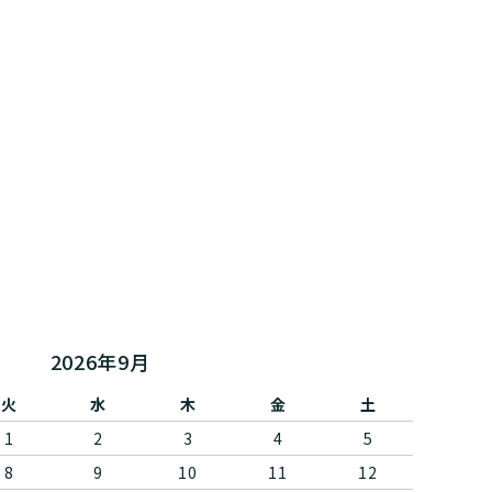
マグナムサイズ（1500ml以上のボトル）
ニュージーランド
株式会社SOU
tc
ビール
スロヴァキア
有限会社小川正見＆Co.
株式会社ラヴニール
株式会社ヌーヴェルセレクション
株式会社kpオーチャード
2026年9月
（株）エイ・ダヴリュー・エイ
火
水
木
金
土
1
2
3
4
5
Entre 2 vins
8
9
10
11
12