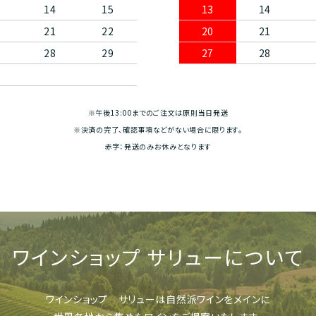
14
15
13
14
21
22
20
21
28
29
27
28
※午後13:00までのご注文は原則当日発送
※決済の完了、確認事項などがない場合に限ります。
赤字：発送のみお休みとなります
ワインショップ
サリューについて
ワインショップ サリューは
自然派ワインをメインに