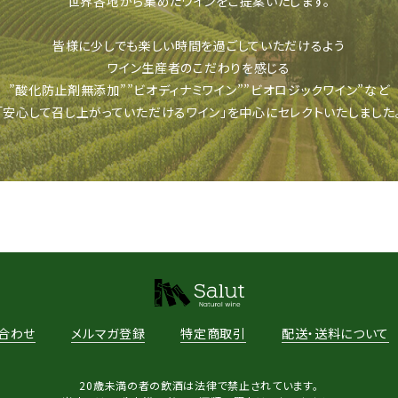
世界各地から集めたワインをご提案いたします。
皆様に少しでも楽しい時間を過ごしていただけるよう
ワイン生産者のこだわりを感じる
”酸化防止剤
無添加””ビオディナミワイン””ビオロジックワイ
ン”など
「安心して召し上がっていただける
ワイン」を中心にセレクトいたしました
合わせ
メルマガ登録
特定商取引
配送・送料について
20歳未満の者の飲酒は法律で禁止されています。