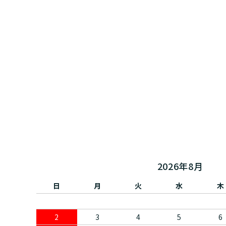
オレンジワイン
黄ワイ
アルゼンチン
BMO株式会社
スロヴ
株式会
シードルetc（その他果実酒）
シェリ
スウェーデン
有限会社円山屋今村昇平商店
チェコ
トレジ
梅酒
arcolina
株式会
株式会社サンフォニー
株式会
株式会社ノンナアンドシディ
株式会
2026年8月
LE ONE株式会社
株式会
日
月
火
水
木
クラインアバワイン
株式会
2
3
4
5
6