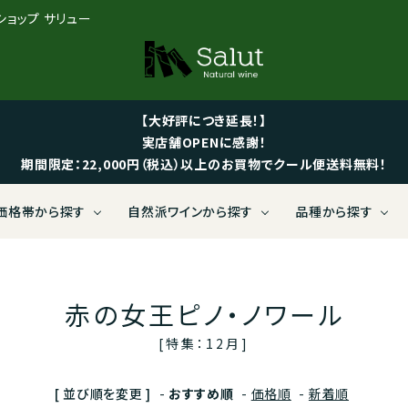
ンショップ サリュー
【大好評につき延長！】
実店舗OPENに感謝！
期間限定：22,000円（税込）以上のお買物でクール便送料無料！
価格帯から探す
自然派ワインから探す
品種から探す
 LIMITED BOTTLES【送料無
ス
限定【特価ワイン】
ィナミ
社ヴォルテックス
い向けから探す
黒ぶどう
Salut LIMITED BOTTLES
イタリア
1,000～1,999円
ビオロジック
有限会社ヴァンクゥール
可愛いラベルから探す
白ぶど
定ワイン）
途】（限定ワイン）
赤の女王ピノ・ノワール
ジア（グルジア）
～4,999円
ニック
ニー株式会社
ドイツ
5,000～5,999円
サステーナブル農法
日仏商事株式会社
[特集：12月]
ン
白ワイン
[ 並び順を変更 ]
-
おすすめ順
-
価格順
-
新着順
ニア
～8,999円
カンブラザーズ
ビーガンワイン
オーストラリア
9,000～9,999円
en velo