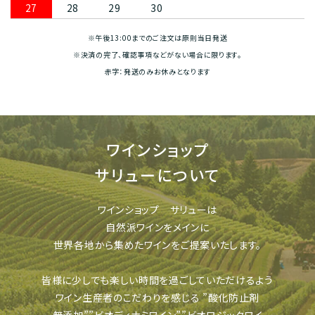
27
28
29
30
※午後13:00までのご注文は原則当日発送
※決済の完了、確認事項などがない場合に限ります。
赤字：発送のみお休みとなります
ワインショップ
サリューについて
ワインショップ サリューは
自然派ワインをメインに
世界各地から集めたワインをご提案いたします。
皆様に少しでも楽しい時間を過ごしていただけるよう
ワイン生産者のこだわりを感じる
”酸化防止剤