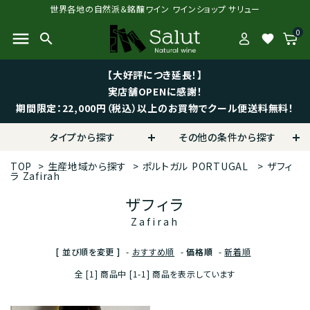
世界各地の自然派＆銘醸ワイン ワインショップ サリュー
0
menu
search
favorite
【大好評につき延長！】
実店舗OPENに感謝！
期間限定：22,000円（税込）以上のお買物でクール便送料無料！
タイプから探す
その他の条件から探す
TOP
>
生産地域から探す
>
ポルトガル
PORTUGAL
>
ザフィ
ラ
Zafirah
ザフィラ
Zafirah
[ 並び順を変更 ]
-
おすすめ順
-
価格順
-
新着順
全 [1] 商品中 [1-1] 商品を表示しています