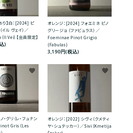
】白：[2024] ピ
オレンジ：[2024] フォエミネ ピノ
（イル ヴェイ）／
グリージョ （ファビュラス）／
io（Il Vei）【会員限定】
Foeminae Pinot Grigio
込)
(Fabulas)
3,190円(税込)
favorite
favorite
 ピノ・グリ（レ・フュナン
オレンジ：[2022] シヴィ（クメティ
ot Gris（Les
ヤ・シュテッカー）／Sivi（Kmetija
s）