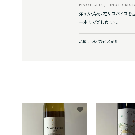
オレンジワイン
黄ワイ
PINOT GRIS / PINOT GRIGI
洋梨や黄桃、花やスパイスを思
アルゼンチン
BMO株式会社
スロヴ
株式会
シードルetc（その他果実酒）
シェリ
一本まで楽しめます。
スウェーデン
有限会社円山屋今村昇平商店
チェコ
トレジ
梅酒
品種について詳しく見る
arcolina
株式会
株式会社サンフォニー
株式会
株式会社ノンナアンドシディ
株式会
LE ONE株式会社
株式会
favorite
クラインアバワイン
株式会