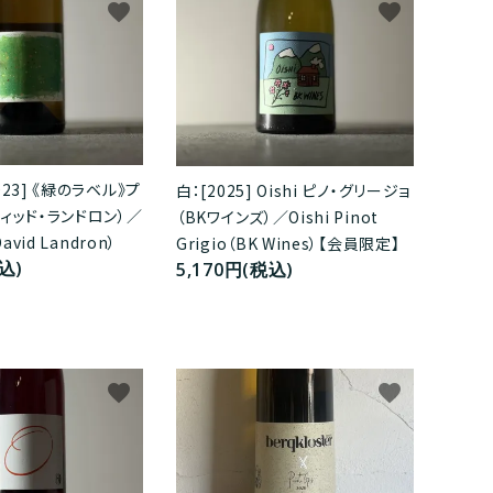
favorite
favorite
23] 《緑のラベル》プ
白：[2025] Oishi ピノ・グリージョ
ィッド・ランドロン）／
（BKワインズ）／Oishi Pinot
avid Landron）
Grigio（BK Wines）【会員限定】
込)
5,170円(税込)
favorite
favorite