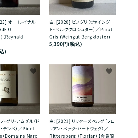
23] オー（レイナル
白：[2020] ピノグリ（ヴァイングー
dF O
ト・ベルククロシュター）／Pinot
n)（Reynald
Gris (Weingut Bergkloster)
5,390円(税込)
込)
favorite
favorite
 ピノ・グリ・アムゼル（ド
白：[2021] リッターズベルグ（フロ
・テンペ）／Pinot
リアン・ベック・ハートウェグ）／
le（Domaine Marc
Rittersberg （Florian）【会員限