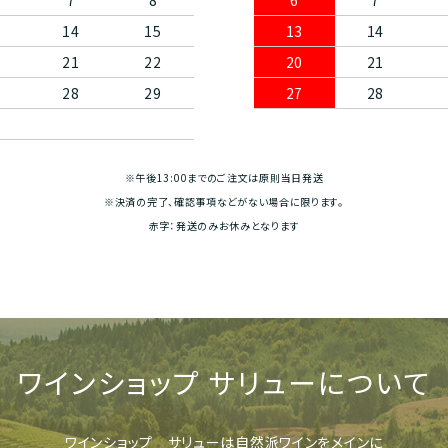
7
8
6
7
14
15
13
14
21
22
20
21
28
29
27
28
※午後13:00までのご注文は原則当日発送
※決済の完了、確認事項などがない場合に限ります。
赤字：発送のみお休みとなります
ワインショップ
サリューについて
ワインショップ サリューは
自然派ワインをメインに