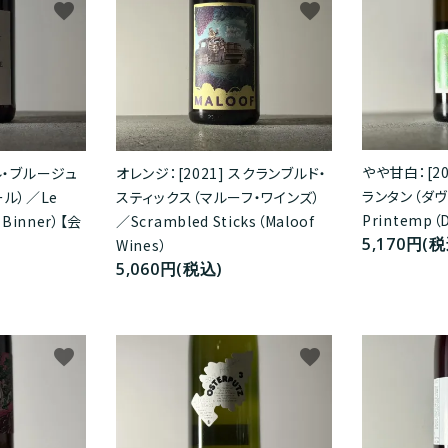
favorite
favorite
やや甘白：[20
オレンジ：[2021] スクランブルド・
 ル・ブルージュ
ランタン（ダヴ
スティックス（マルーフ・ワインズ）
ル）／Le
Printemp（D
／Scrambled Sticks（Maloof
n Binner）【会
5,170円(税
Wines）
5,060円(税込)
favorite
favorite