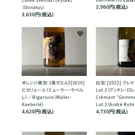
Cuvee Svehlavi (Rysak)
3,960円(税込)
（Donatus）
3,630円(税込)
favorite
オレンジ微泡：《黒ガエル》[2020]
白泡：[2022] クレマ
ビガリュール（ミューラー・ケベル
Lot.2（アンドレ・ロ
レ）／Bigarrure（Müller-
Crémant “Gemm
Koeberlé）
Lot.2（André Rohr
4,620円(税込)
4,730円(税込)