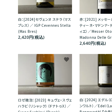
白：[2024]セヴェンヌ ステラ（マス
赤：[2021] メッセ
ブレス）／ IGP Cevennes Stella
ティーネ・マドンナ・
(Mas Bres)
ィエ）／Messer Oto
2,420円(税込)
Madonna Delle Gr
2,640円(税込)
favorite
白：[2024] エデル
ロゼ微泡：[2023] キュヴェ・スヴェ
ンワルト）／Edel（La
ハラビ（リシャック）（ドナトゥス）／
Bannwarth）【会