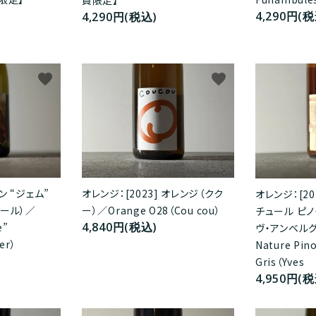
員限定】
4,290円(税
4,290円(税込)
favorite
favorite
ン “ジェム”
オレンジ：[2023] オレンジ（クク
オレンジ：[20
レール）／
ー）／Orange O28（Cou cou）
チュール ピノ
4,840円(税込)
e”
ヴ・アンベルグ
er）
Nature Pino
Gris（Yves
4,950円(税