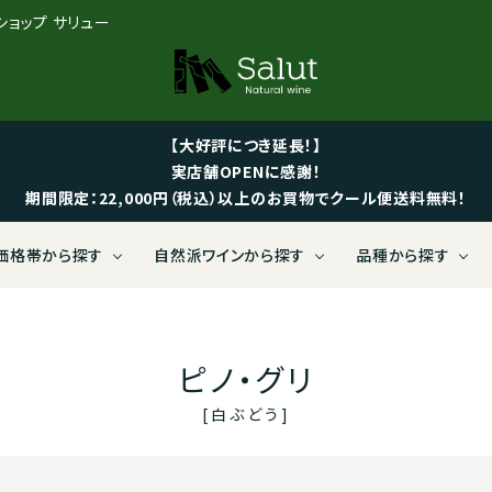
ンショップ サリュー
【大好評につき延長！】
実店舗OPENに感謝！
期間限定：22,000円（税込）以上のお買物でクール便送料無料！
価格帯から探す
自然派ワインから探す
品種から探す
 LIMITED BOTTLES【送料無
ス
限定【特価ワイン】
ィナミ
社ヴォルテックス
い向けから探す
黒ぶどう
Salut LIMITED BOTTLES
イタリア
1,000～1,999円
ビオロジック
有限会社ヴァンクゥール
可愛いラベルから探す
白ぶど
定ワイン）
途】（限定ワイン）
ピノ・グリ
ジア（グルジア）
～4,999円
ニック
ニー株式会社
ドイツ
5,000～5,999円
サステーナブル農法
日仏商事株式会社
[白ぶどう]
ン
白ワイン
ニア
～8,999円
カンブラザーズ
ビーガンワイン
オーストラリア
9,000～9,999円
en velo