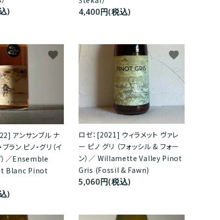
Štekar）
込)
4,400円(税込)
favorite
favorite
ロゼ：[2021] ウィラメット ヴァレ
22] アンサンブル ナ
ー ピノ グリ （フォッシル & フォー
・ブラン ピノ・グリ（イ
ン）／ Willamette Valley Pinot
）／Ensemble
Gris (Fossil & Fawn)
t Blanc Pinot
5,060円(税込)
込)