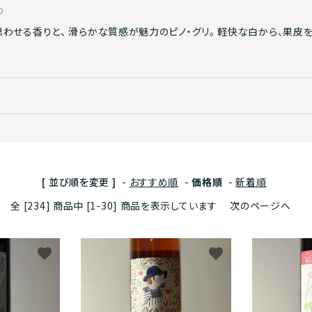
ン
甘口ワイン
O
わせる香りと、 滑らかな質感が魅力のピノ・グリ。 軽快な白から、果皮
ェニア
社W
30,000円以上
日本
eVino
ー
ブランデー/ジン/オード・ヴィーe
ャーフロムネイチャー
ハンガリー
テラヴェール株式会社
ジュース
社日本グランド・シャンパーニュ
ギリシャ
株式会社オルヴォー
社ラフィネ
株式会社ヴィントナーズ
[ 並び順を変更 ]
-
おすすめ順
-
価格順
-
新着順
全 [234] 商品中 [1-30] 商品を表示しています
次のページへ
社ラ・グリュー
recife celler V
社Amz
be good friend
favorite
favorite
社モトックス
Vin Du Mi