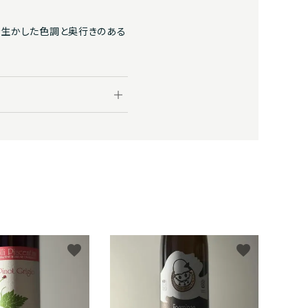
マグナムサイズ（1500ml以上のボトル）
を生かした色調と奥行きのある
ニュージーランド
株式会社SOU
tc
ビール
スロヴァキア
有限会社小川正見＆Co.
株式会社ラヴニール
株式会社ヌーヴェルセレクション
株式会社kpオーチャード
（株）エイ・ダヴリュー・エイ
favorite
favorite
Entre 2 vins