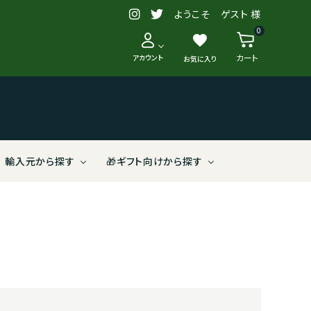
ようこそ ゲスト 様
0
favorite
カート
アカウント
お気に入り
輸入元から探す
🎁ギフト向けから探す
【送料別
う
新入荷・再入荷
スペイン
2,000～2,999円
リュット/リゾネ（減農薬）
株式会社ヴィナイオータ
クラシックなスタイルから探す
ブルガリア
6,000～6,999円
有機農法
野村ユニソン株式会社
ロゼワイン
アメリカ
10,000～29,999円
（株）相模屋本店