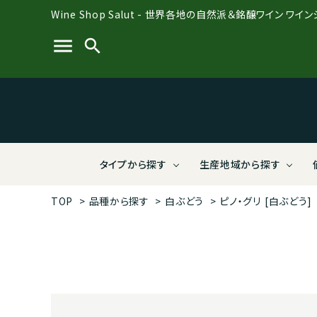
Wine Shop Salut - 世界各地の自然派＆銘醸ワイン ワイ
menu
search
タイプから探す
生産地域から探す
TOP
>
品種から探す
>
白ぶどう
>
ピノ・グリ
[白ぶどう]
Salut PREMIUM BOTTLES【送料無
全て
全て
全て
全て
全て
全て
Salut
フラン
会員様
ビオデ
有限会
結婚祝
料】（定番ワイン）
料】（限
ポルトガル
3,000～3,999円
酸化防止剤無添加
株式会社ラシーヌ
ジョー
4,000
オーガ
ディオ
スパークリング＆微発泡
赤ワイ
南アフリカ
7,000～7,999円
株式会社VIVIT
ルーマ
8,000
アフリ