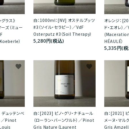
白：1000ml：[NV] オステルプッツ
ングラス》
オレンジ：[20
#3（ソイル・セラピー）／VdF
ビオーズ（ミュー
ド・エオレ）／V
Osterputz #3（Soil Therapy）
F
(Maceratio
5,280円(税込)
Koeberle）
HÉAULÉ）
5,335円(税
favorite
favorite
グリ デュッテンベ
白：[2023] ピノ・グリ・ナチュール
白：[2021]
／Pinot
（ローラン・バーンワルト）／Pinot
メーヌ・マルク
Louis
Gris Nature（Laurent
Gris Amzel