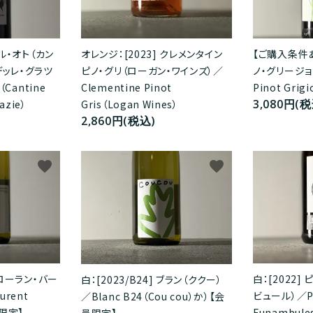
ール・オト（カン
オレンジ：[2023] クレメンタイン
【ご購入条件あり
デッレ・グラツ
ピノ・グリ（ローガン・ワインズ）／
ノ・グリージョ
（Cantine
Clementine Pinot
Pinot Grig
3,080円(税
azie）
Gris（Logan Wines）
2,860円(税込)
favorite
favorite
（ローラン・バー
白：[2022]
白：[2023/B24] ブラン（ククー）
urent
ビュール）／Pin
／Blanc B24（Cou cou）か）【会
員限定】
Funambule