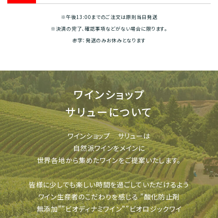
※午後13:00までのご注文は原則当日発送
※決済の完了、確認事項などがない場合に限ります。
赤字：発送のみお休みとなります
ワインショップ
サリューについて
ワインショップ サリューは
自然派ワインをメインに
世界各地から集めたワインをご提案いたします。
皆様に少しでも楽しい時間を過ごしていただけるよう
ワイン生産者のこだわりを感じる
”酸化防止剤
無添加””ビオディナミワイン””ビオロジックワイ