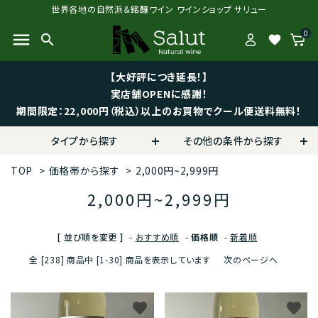
世界各地の自然派＆銘醸ワイン ワインショップ サリュー
0
menu
search
favorite
【大好評につき延長！】
実店舗OPENに感謝！
期間限定：22,000円（税込）以上のお買物でクール便送料無料！
タイプから探す
その他の条件から探す
TOP
>
価格帯から探す
>
2,000円~2,999円
2,000円~2,999円
[ 並び順を変更 ]
-
おすすめ順
-
価格順
-
新着順
全 [238] 商品中 [1-30] 商品を表示しています
次のページへ
favorite
favorite