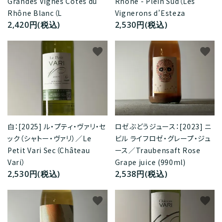
Rhône - Plein Sud（Les
Grandes Vignes Côtes du
Vignerons d’Esteza
Rhône Blanc（L
2,530円(税込)
2,420円(税込)
favorite
favorite
白：[2025] ル・プティ・ヴァリ・セ
ロゼぶどうジュース：[2023] ニ
ック（シャトー・ヴァリ）／Le
ビル ライフロゼ・グレープ・ジュ
Petit Vari Sec（Château
ース／Traubensaft Rose
Vari）
Grape juice (990ml)
2,530円(税込)
2,538円(税込)
favorite
favorite