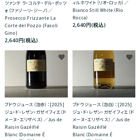
ィルホワイト（リオ・ロッカ）／
ツァンテ ラ・コルテ・デル・ポッツ
Bianco Still White（Rio
ォ（ファゾーリ・ジーノ）／
Rocca）
Prosecco Frizzante La
2,640円(税込)
Corte del Pozzo (Fasoli
Gino)
2,640円(税込)
favorite
favorite
ブドウジュース（泡赤）：[2025]
ブドウジュース（泡白）：[2025]
ジュ・ド・レザン・ガゼイフィエ（ド
ジュ・ド・レザン・ガゼイフィエ（ド
メーヌ・エリザベス）／Jus de
メーヌ・エリザベス）／Jus de
Raisin Gazéifié
Raisin Gazéifié
Blanc（Domaine É
Blanc（Domaine É