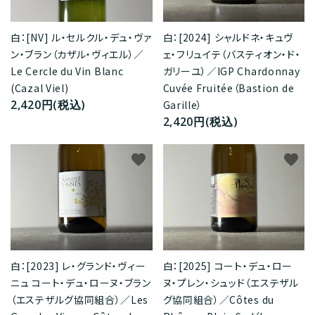
白：[NV] ル・セルクル・デュ・ヴァ
白：[2024] シャルドネ・キュヴ
ン・ブラン（カザル・ヴィエル）／
ェ・フリュイテ（バスティオン・ド・
Le Cercle du Vin Blanc
ガリーユ）／IGP Chardonnay
(Cazal Viel)
Cuvée Fruitée（Bastion de
2,420円(税込)
Garille）
2,420円(税込)
favorite
favorite
白：[2025] コート・デュ・ロー
白：[2023] レ・グランド・ヴィー
ヌ・プレン・シュッド（エステザル
ニュ コート・デュ・ローヌ・ブラン
グ協同組合）／Côtes du
（エステザルグ協同組合）／Les