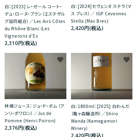
白：[2024]セヴェンヌ ステラ（マ
白：[2023] レ・ゼール コート・
ス ブレス）／ IGP Cevennes
デュ・ローヌ・ブラン（エステザル
Stella (Mas Bres)
グ協同組合）／Les Airs Côtes
2,420円(税込)
du Rhône Blanc（Les
Vignerons d'Es
2,310円(税込)
favorite
favorite
林檎ジュース：ジュ・ド・ポム （ア
白：1800ml：[2025] 白わんだ
ンリ・ポワロン）／Jus de
（亀ヶ森醸造所）／Shiro
Pomme (Henri Poiron)
Wanda（Kamegamori
2,376円(税込)
Winery）
2,420円(税込)