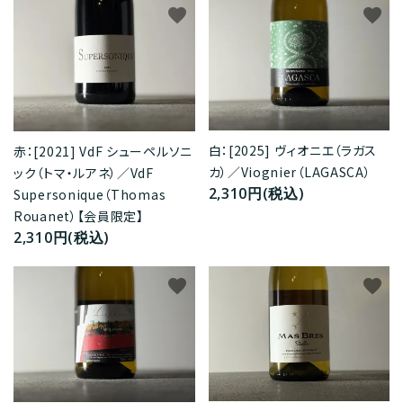
favorite
favorite
白：[2025] ヴィオニエ（ラガス
赤：[2021] VdF シューペルソニ
カ）／Viognier（LAGASCA）
ック（トマ・ルアネ）／VdF
2,310円(税込)
Supersonique（Thomas
Rouanet）【会員限定】
2,310円(税込)
favorite
favorite