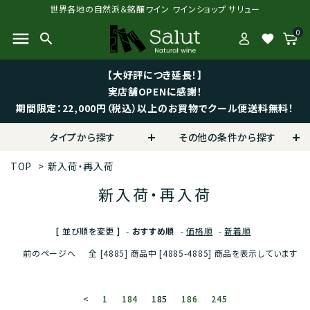
世界各地の自然派＆銘醸ワイン ワインショップ サリュー
0
menu
search
favorite
【大好評につき延長！】
実店舗OPENに感謝！
期間限定：22,000円（税込）以上のお買物でクール便送料無料！
タイプから探す
その他の条件から探す
TOP
>
新入荷・再入荷
新入荷・再入荷
[ 並び順を変更 ]
-
おすすめ順
-
価格順
-
新着順
前のページへ
全 [4885] 商品中 [4885-4885] 商品を表示しています
<
1
184
185
186
245